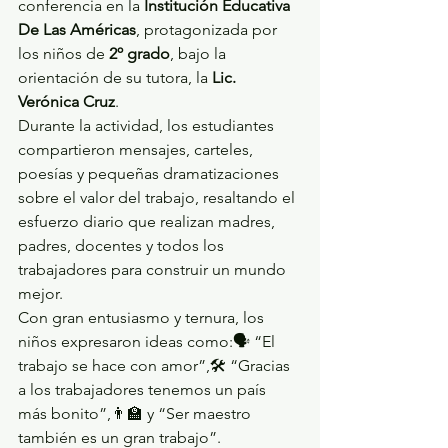
conferencia en la 
Institución Educativa 
De Las Américas
, protagonizada por 
los niños de 
2º grado
, bajo la 
orientación de su tutora, la 
Lic. 
Verónica Cruz
.
Durante la actividad, los estudiantes 
compartieron mensajes, carteles, 
poesías y pequeñas dramatizaciones 
sobre el valor del trabajo, resaltando el 
esfuerzo diario que realizan madres, 
padres, docentes y todos los 
trabajadores para construir un mundo 
mejor.
Con gran entusiasmo y ternura, los 
niños expresaron ideas como:🗣️ “El 
trabajo se hace con amor”,🛠️ “Gracias 
a los trabajadores tenemos un país 
más bonito”,👨‍🏫 y “Ser maestro 
también es un gran trabajo”.