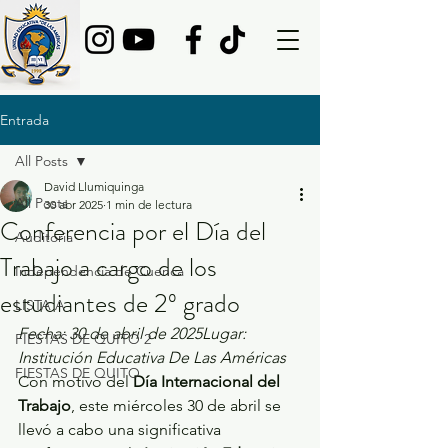
Entrada
All Posts
David Llumiquinga
All Posts
30 abr 2025
1 min de lectura
Conferencia por el Día del
Auditoria
Trabajo a cargo de los
Independencia de Cuenca
estudiantes de 2º grado
LISTA A
Fecha: 30 de abril de 2025Lugar: 
FIESTAS DE QUITO 2
Institución Educativa De Las Américas
FIESTAS DE QUITO
Con motivo del 
Día Internacional del 
Trabajo
, este miércoles 30 de abril se 
llevó a cabo una significativa 