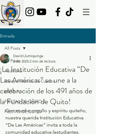
Entrada
All Posts
David Llumiquinga
All Posts
2 dic 2025
2 min de lectura
¡La Institución Educativa “De
Auditoria
Las Américas” se une a la
Independencia de Cuenca
celebración de los 491 años de
LISTA A
la Fundación de Quito!
FIESTAS DE QUITO 2
Con mucho orgullo y espíritu quiteño, 
FIESTAS DE QUITO
nuestra querida Institución Educativa 
“De Las Américas” invita a toda la 
comunidad educativa (estudiantes, 