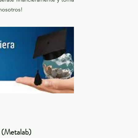
 nosotros!
n (Metalab)