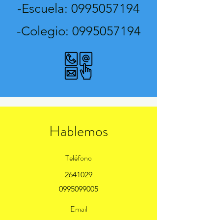
-Escuela:
0995057194
-Colegio:
0995057194
Hablemos
Teléfono
2641029
0995099005
Email