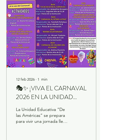
12 feb 2026
∙
1
min
🎭✨ ¡VIVA EL CARNAVAL
2026 EN LA UNIDAD
EDUCATIVA “DE LAS
La Unidad Educativa “De
AMÉRICAS”! ✨🎭
las Américas” se prepara
para vivir una jornada llena
de alegría, cultura y
tradición con su esperado
Programa de Carnaval 2026