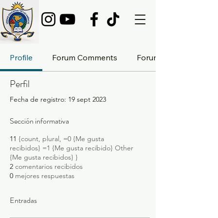
Profile
Forum Comments
Forum Posts
Perfil
Fecha de registro: 19 sept 2023
Sección informativa
11
{count, plural, =0 {Me gusta
recibidos} =1 {Me gusta recibido} Other
{Me gusta recibidos} }
2
comentarios recibidos
0
mejores respuestas
Entradas