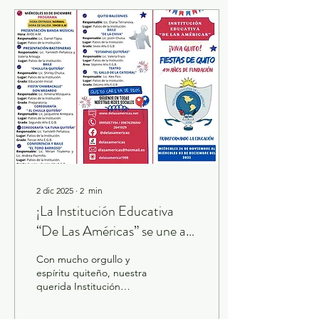
potenciar la creatividad y el
pensamiento crítico 🌟 en
nuestros estudiantes. 📅
Fecha: Sábado 07 de
febrero de 2026 ⏰ Hora:
08h00 a.m. 📍 Lugar:
Instalaciones de la
institución 📘 Año lectivo:
2025 – 2026 Durante esta
jornada...
2 dic 2025
∙
2
min
¡La Institución Educativa
“De Las Américas” se une a
la celebración de los 491
Con mucho orgullo y
años de la Fundación de
espíritu quiteño, nuestra
querida Institución
Quito!
Educativa “De Las
Américas” invita a toda la