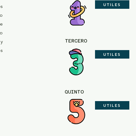
UTILES
es
 o
de
lo
TERCERO
y
os
UTILES
QUINTO
UTILES