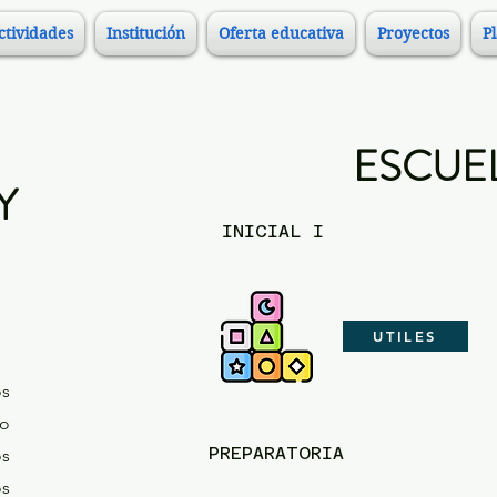
ctividades
Institución
Oferta educativa
Proyectos
P
ESCUE
Y
INICIAL I
UTILES
os
do
PREPARATORIA
os
os