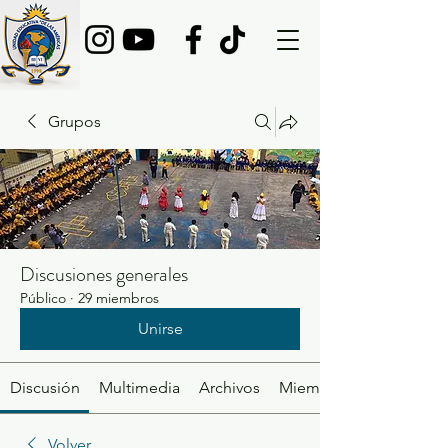
Grupos
Discusiones generales
Público
·
29 miembros
Unirse
Discusión
Multimedia
Archivos
Miembros
Volver