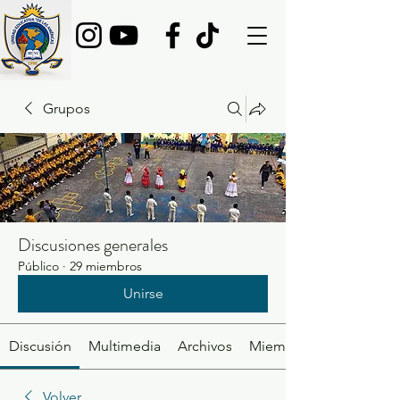
Grupos
Discusiones generales
Público
·
29 miembros
Unirse
Discusión
Multimedia
Archivos
Miembros
Volver