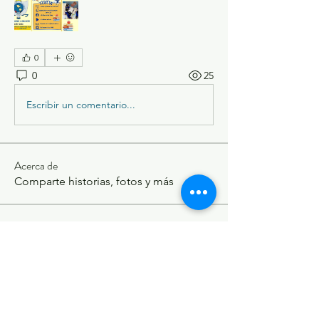
0
0
25
Escribir un comentario...
Acerca de
Comparte historias, fotos y más
Miembros
Brittany Jearelys Andrade Alvarez
Seguir
nayerli toscano
Seguir
David Llumiquinga
Seguir