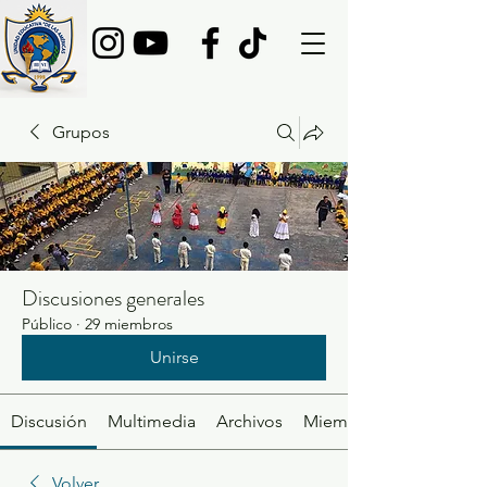
Grupos
Discusiones generales
Público
·
29 miembros
Unirse
Discusión
Multimedia
Archivos
Miembros
Volver