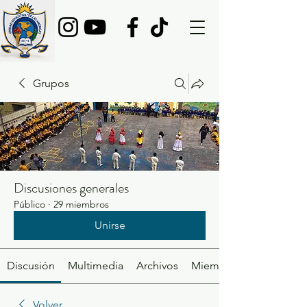
Grupos
Discusiones generales
Público
·
29 miembros
Unirse
Discusión
Multimedia
Archivos
Miembros
Volver