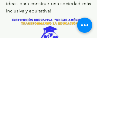
ideas para construir una sociedad más 
inclusiva y equitativa!
0
0
17
Escribir un comentario...
Acerca de
Comparte historias, fotos y más
Miembros
Brittany Jearelys Andrade Alvarez
Seguir