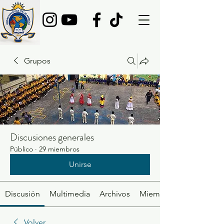
Grupos
Discusiones generales
Público
·
29 miembros
Unirse
Discusión
Multimedia
Archivos
Miembros
Volver