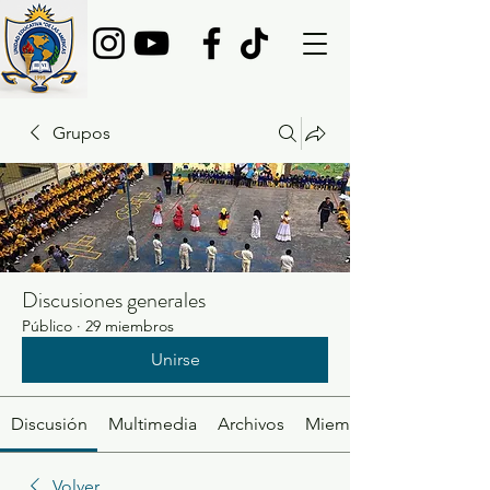
Grupos
Discusiones generales
Público
·
29 miembros
Unirse
Discusión
Multimedia
Archivos
Miembros
Volver