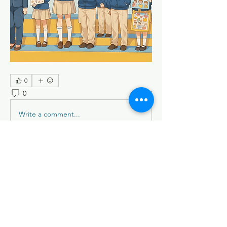
0
0
27
Write a comment...
Acerca de
Comparte historias, fotos y más
Miembros
Brittany Jearelys Andrade Alvarez
Seguir