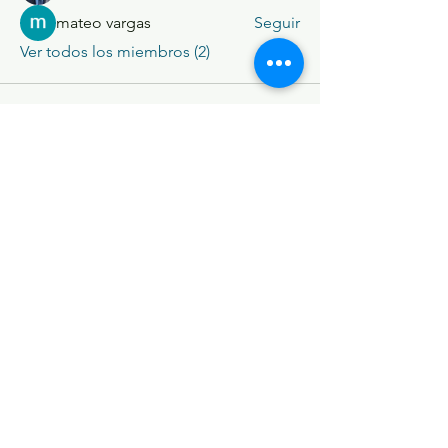
mateo vargas
Seguir
Ver todos los miembros (2)
Unidad Educativa
"De Las Américas"
@
Dlasamericas1998
©2025 por DeLasAmericas.