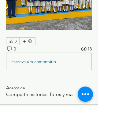
0
0
18
Escreva um comentário
Acerca de
Comparte historias, fotos y más
Miembros
Brittany Jearelys Andrade Alvarez
Seguir
nayerli toscano
Seguir