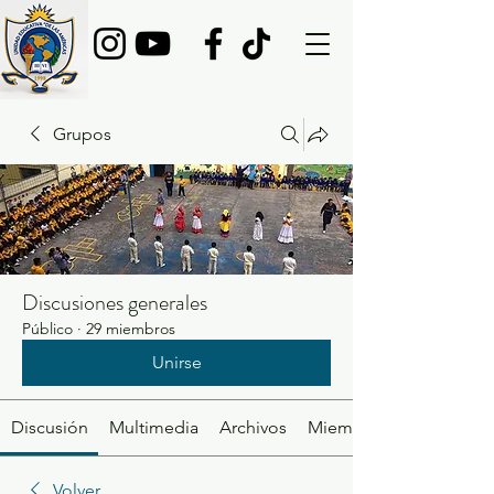
Grupos
Discusiones generales
Público
·
29 miembros
Unirse
Discusión
Multimedia
Archivos
Miembros
Volver